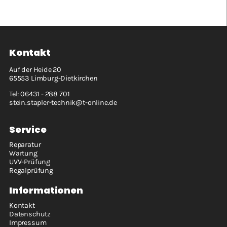
Kontakt
Auf der Heide 20
65553 Limburg-Dietkirchen
Tel:
06431 - 288 701
stein.stapler-technik@t-online.de
Service
Navigation
Reparatur
überspringen
Wartung
UVV-Prüfung
Regalprüfung
Informationen
Navigation
Kontakt
überspringen
Datenschutz
Impressum